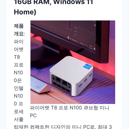
16GB RAM, Windows 11
Home)
제품
개요
:
파이
어뱃
T8
프로
N10
0은
인텔
N10
0 프
파이어뱃 T8 프로 N100 큐브형 미니
로세
PC
서를
탑재한 컴팩트한 디자인의 미니 PC로, 최대 3