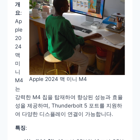
개
요
:
Ap
ple
20
24
맥
미
니
Apple 2024 맥 미니 M4
M4
는
강력한 M4 칩을 탑재하여 향상된 성능과 효율
성을 제공하며, Thunderbolt 5 포트를 지원하
여 다양한 디스플레이 연결이 가능합니다.
특징
: