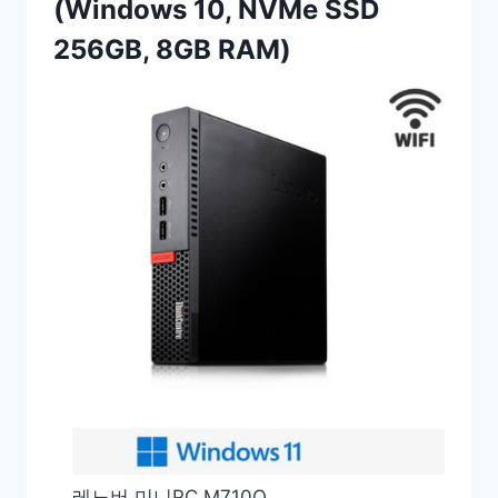
(Windows 10, NVMe SSD
256GB, 8GB RAM)
레노버 미니PC M710Q